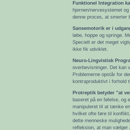
Funktionel Integration k
hjernen/nervesystemet og r
denne proces, at smerter b
Sansemotorik er i udgan
løbe, hoppe og springe. Me
Specielt er det meget vigti
ikke fik udviklet.
Neuro-Lingvistisk Progr
overbevisninger. Det kan v
Problemerne opstår for den
kontraproduktivt i forhold t
Protreptik betyder "at v
baseret på en følelse, og 
manipuleret til at tænke e
hvilket ofte føre til konfl
dette menneske muligheden 
refleksion, at man vælger