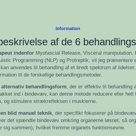
Information
beskrivelse af de 6 behandlin
apeut indenfor
Myofascial Release, Visceral manipulation, F
istic Programming (NLP) og Protreptik, vil jeg præsentere
kan anvendes til behandling af et bredt spektrum af lidelser.
rmation til de forskellige behandlingsmetoder.
 alternativ behandlingsform
, der er effektiv til behandlin
pakket ind i bindevæv, kan denne metode reducere eller helt 
n, og stimulere strækrefleksen i musklerne.
 en blid manuel teknik
, der specifikt fokuserer på bindevæ
er det spændte bindevæv omkring organerne løsnet, så org
ke sig sammen), hvilket fremme organets funktionsevne.