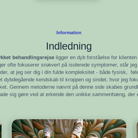
Information
Indledning
ykket behandlingsrejse
ligger en dyb forståelse for kliente
er ofte fokuserer snævert på isolerede symptomer, står jeg 
yder, at jeg ser dig i din fulde kompleksitet - både fysisk, f
 et dybdegående kendskab til kroppen og sindet, hvor jeg fo
ket. Gennem metoderne nævnt på denne side skabes grundla
 lade sig gøre ved at erkende den unikke sammenhæng, der e