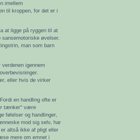
en imellem
til kroppen, for det er i
 at ligge på ryggen til at
re sansemotoriske øvelser.
iklingstrin, man som barn
er verdenen igennem
 overbevisninger.
, eller hvis de virker
 Fordi en handling ofte er
der tænker" være
e følelser og handlinger,
 menneske mod sig selv, har
 altså ikke af pligt eller
 læse mere om emnet i