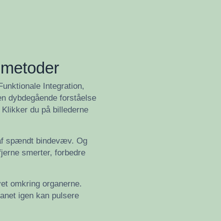
gsmetoder
unktionale Integration,
 en dybdegående forståelse
 Klikker du på billederne
g af spændt bindevæv. Og
fjerne smerter, forbedre
vet omkring organerne.
anet igen kan pulsere