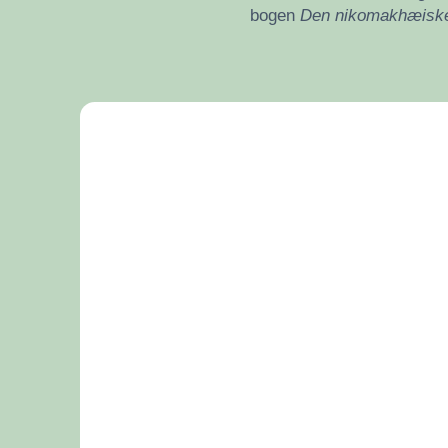
bogen
Den nikomakhæiske