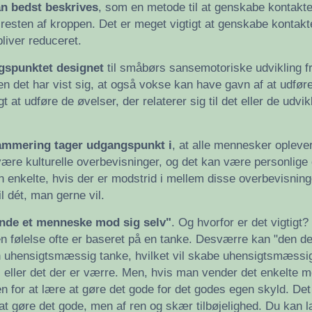
an bedst beskrives
, som en metode til at genskabe kontakt
esten af kroppen. Det er meget vigtigt at genskabe kontakten 
liver reduceret.
gspunktet designet
til småbørs sansemotoriske udvikling fra
n det har vist sig, at også vokse kan have gavn af at udfø
gt at udføre de øvelser, der relaterer sig til det eller de udv
ammering tager udgangspunkt i
, at alle mennesker oplev
ære kulturelle overbevisninger, og det kan være personlige
 enkelte, hvis der er modstrid i mellem disse overbevisninger
il dét, man gerne vil.
ende et menneske mod sig selv"
. Og hvorfor er det vigtigt?
en følelse ofte er baseret på en tanke. Desværre kan "den 
n uhensigtsmæssig tanke, hvilket vil skabe uhensigtsmæssig
ikt, eller det der er værre. Men, hvis man vender det enkelte
for at lære at gøre det gode for det godes egen skyld. Det er
 at gøre det gode, men af ren og skær tilbøjelighed. Du kan