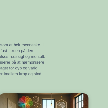
n som et helt menneske. I
fast i troen på den
ølelsesmæssigt og mentalt.
kuserer på at harmonisere
get for dyb og varig
r imellem krop og sind.