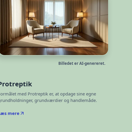
Billedet er AI-genereret.
Protreptik
Formålet med Protreptik er, at opdage sine egne
grundholdninger, grundværdier og handlemåde.
Læs mere