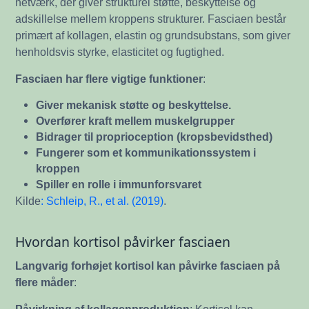
netværk, der giver strukturel støtte, beskyttelse og
adskillelse mellem kroppens strukturer. Fasciaen består
primært af kollagen, elastin og grundsubstans, som giver
henholdsvis styrke, elasticitet og fugtighed.
Fasciaen har flere vigtige funktioner
:
Giver mekanisk støtte og beskyttelse.
Overfører kraft mellem muskelgrupper
Bidrager til proprioception (kropsbevidsthed)
Fungerer som et kommunikationssystem i
kroppen
Spiller en rolle i immunforsvaret
Kilde
: Schleip, R., et al. (2019)
.
Hvordan kortisol påvirker fasciaen
Langvarig forhøjet kortisol kan påvirke fasciaen på
flere måder
:
Påvirkning af kollagenproduktion
: Kortisol kan