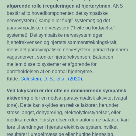
afgørende rolle i reguleringen af hjerterytmen
. ANS
består af to hovedkomponenter: det sympatiske
nervesystem ("kamp eller flugt"-systemet) og det
parasympatiske nervesystem ("hvile og fordøjelse"-
systemet). Det sympatiske nervesystem øger
hjertefrekvensen og hjertets sammentrækningskraft,
mens det parasympatiske nervesystem, primært gennem
vagusnerven, sænker hjertefrekvensen. Balancen
mellem disse to systemer er afgørende for
opretholdelsen af en normal hjerterytme.
Kilde:
Goldstein, D. S., et al. (2020)
.
Ved takykardi er der ofte en dominerende sympatisk
aktivering
eller en nedsat parasympatisk aktivitet (vagal
tone). Dette kan skyldes en række faktorer, herunder
stress, angst, dehydrering, elektrolytforstyrrelser, eller
medikamenter. Forstyrrelser i den autonome balance kan
føre til ændringer i hjertets elektriske system, hvilket
resulterer i uregelmæssige eller hurtige hjerteslag.