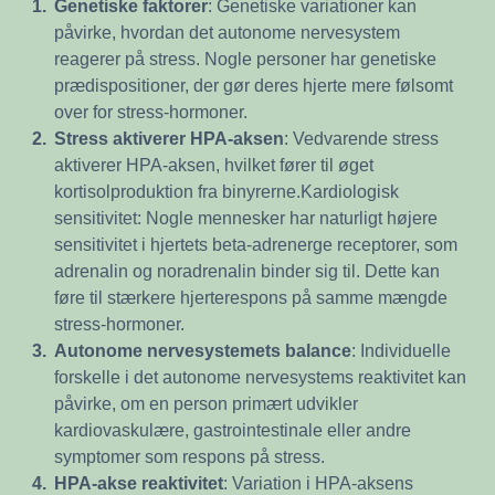
1.
Genetiske faktorer
: Genetiske variationer kan
påvirke, hvordan det autonome nervesystem
reagerer på stress. Nogle personer har genetiske
prædispositioner, der gør deres hjerte mere følsomt
over for stress-hormoner.
2.
Stress aktiverer HPA-aksen
: Vedvarende stress
aktiverer HPA-aksen, hvilket fører til øget
kortisolproduktion fra binyrerne.Kardiologisk
sensitivitet: Nogle mennesker har naturligt højere
sensitivitet i hjertets beta-adrenerge receptorer, som
adrenalin og noradrenalin binder sig til. Dette kan
føre til stærkere hjerterespons på samme mængde
stress-hormoner.
3.
Autonome nervesystemets balance
: Individuelle
forskelle i det autonome nervesystems reaktivitet kan
påvirke, om en person primært udvikler
kardiovaskulære, gastrointestinale eller andre
symptomer som respons på stress.
4.
HPA-akse reaktivitet
: Variation i HPA-aksens