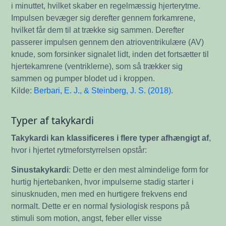
i minuttet, hvilket skaber en regelmæssig hjerterytme.
Impulsen bevæger sig derefter gennem forkamrene,
hvilket får dem til at trække sig sammen. Derefter
passerer impulsen gennem den atrioventrikulære (AV)
knude, som forsinker signalet lidt, inden det fortsætter til
hjertekamrene (ventriklerne), som så trækker sig
sammen og pumper blodet ud i kroppen.
Kilde:
Berbari, E. J., & Steinberg, J. S. (2018)
.
Typer af takykardi
Takykardi kan klassificeres i flere typer afhængigt af
,
hvor i hjertet rytmeforstyrrelsen opstår:
Sinustakykardi
: Dette er den mest almindelige form for
hurtig hjertebanken, hvor impulserne stadig starter i
sinusknuden, men med en hurtigere frekvens end
normalt. Dette er en normal fysiologisk respons på
stimuli som motion, angst, feber eller visse