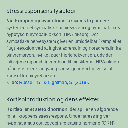
Stressresponsens fysiologi
Når kroppen oplever stress
, aktiveres to primære
systemer: det sympatiske nervesystem og hypothalamus-
hypofyse-binyrebark-aksen (HPA-aksen). Det
sympatiske nervesystem giver en umiddelbar "kamp eller
flugt"-reaktion ved at frigive adrenalin og noradrenalin fra
binyremarven, hvilket øger hjertefrekvensen, udvider
luftvejene og omdirigerer blod til musklerne. HPA-aksen
håndterer mere langvarig stress gennem frigivelse af
kortisol fra binyrebarken.
Kilde:
Russell, G., & Lightman, S. (2019)
.
Kortisolproduktion og dens effekter
Kortisol er et steroidhormon
, der spiller en afgørende
rolle i kroppens stressrespons. Under stress frigiver
hypothalamus corticotropin-releasing hormone (CRH),