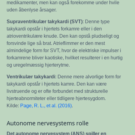
medikamenter, men kan også forekomme under hvile
uden åbenlyse årsager.
Supraventrikulær takykardi (SVT)
: Denne type
takykardi opstår i hjertets forkamre eller i den
atrioventrikulære knude. Den kan opstå pludseligt og
forsvinde lige så brat. Atrieflimmer er den mest
almindelige form for SVT, hvor de elektriske impulser i
forkamrene bliver kaotiske, hvilket resulterer i en hurtig
og uregelmæssig hjerterytme.
Ventrikulær takykardi
: Denne mere alvorlige form for
takykardi opstår i hjertets kamre. Den kan være
livstruende og er ofte forbundet med strukturelle
hjerteabnormiteter eller tidligere hjertesygdom.
Kilde:
Page, R. L., et al. (2016)
.
Autonome nervesystems rolle
Det autonome nervesystem (ANS) spiller en