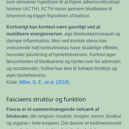
som stimulerer hypofysen til at frigive adrenocorticotropt
hormon (ACTH). ACTH rejser gennem blodbanen til
binyrerne og trigger frigivelsen af kortisol.
Kortvarigt kan kortisol være gavnligt ved at
mobilisere energireserver
, øge blodsukkerniveauet og
dæmpe inflammation. Men ved kronisk stress kan
vedvarende højt kortisolniveau have skadelige effekter,
herunder påvirkning af hjertefrekvensen. Kortisol øger
følsomheden af blodkarrene og hjertet over for adrenalin
og noradrenalin, hvilket kan føre til forhøjet blodtryk og
øget hjertefrekvens.
Kilde:
Miller, G. E., et al. (2018)
.
Fasciaens struktur og funktion
Fascia er et sammenhængende netværk af
bindevæv
, der omgiver muskler, knogler, nerver, blodkar
og organer i hele kroppen. Det danner et tredimensionelt