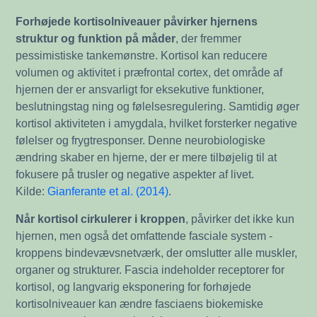
Forhøjede kortisolniveauer påvirker hjernens
struktur og funktion på måder
, der fremmer
pessimistiske tankemønstre. Kortisol kan reducere
volumen og aktivitet i præfrontal cortex, det område af
hjernen der er ansvarligt for eksekutive funktioner,
beslutningstag ning og følelsesregulering. Samtidig øger
kortisol aktiviteten i amygdala, hvilket forsterker negative
følelser og frygtresponser. Denne neurobiologiske
ændring skaber en hjerne, der er mere tilbøjelig til at
fokusere på trusler og negative aspekter af livet.
Kilde:
Gianferante et al. (2014)
.
Når kortisol cirkulerer i kroppen
, påvirker det ikke kun
hjernen, men også det omfattende fasciale system -
kroppens bindevævsnetværk, der omslutter alle muskler,
organer og strukturer. Fascia indeholder receptorer for
kortisol, og langvarig eksponering for forhøjede
kortisolniveauer kan ændre fasciaens biokemiske