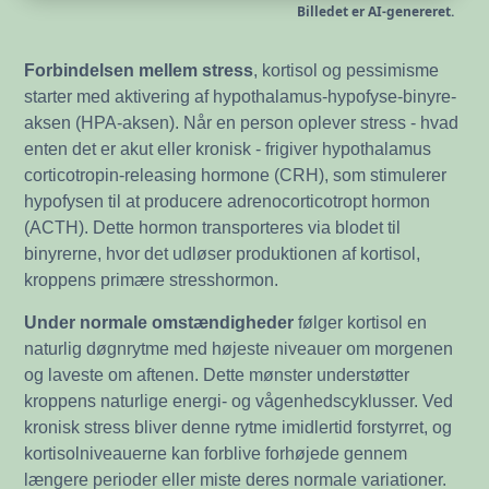
Billedet er AI-genereret.
Forbindelsen mellem stress
, kortisol og pessimisme
starter med aktivering af hypothalamus-hypofyse-binyre-
aksen (HPA-aksen). Når en person oplever stress - hvad
enten det er akut eller kronisk - frigiver hypothalamus
corticotropin-releasing hormone (CRH), som stimulerer
hypofysen til at producere adrenocorticotropt hormon
(ACTH). Dette hormon transporteres via blodet til
binyrerne, hvor det udløser produktionen af kortisol,
kroppens primære stresshormon.
Under normale omstændigheder
følger kortisol en
naturlig døgnrytme med højeste niveauer om morgenen
og laveste om aftenen. Dette mønster understøtter
kroppens naturlige energi- og vågenhedscyklusser. Ved
kronisk stress bliver denne rytme imidlertid forstyrret, og
kortisolniveauerne kan forblive forhøjede gennem
længere perioder eller miste deres normale variationer.