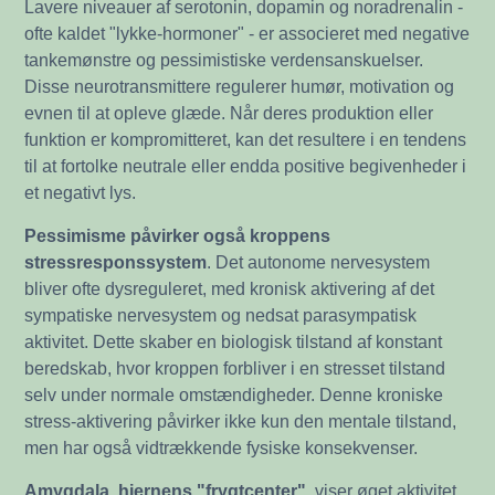
Lavere niveauer af serotonin, dopamin og noradrenalin -
ofte kaldet "lykke-hormoner" - er associeret med negative
tankemønstre og pessimistiske verdensanskuelser.
Disse neurotransmittere regulerer humør, motivation og
evnen til at opleve glæde. Når deres produktion eller
funktion er kompromitteret, kan det resultere i en tendens
til at fortolke neutrale eller endda positive begivenheder i
et negativt lys.
Pessimisme påvirker også kroppens
stressresponssystem
. Det autonome nervesystem
bliver ofte dysreguleret, med kronisk aktivering af det
sympatiske nervesystem og nedsat parasympatisk
aktivitet. Dette skaber en biologisk tilstand af konstant
beredskab, hvor kroppen forbliver i en stresset tilstand
selv under normale omstændigheder. Denne kroniske
stress-aktivering påvirker ikke kun den mentale tilstand,
men har også vidtrækkende fysiske konsekvenser.
Amygdala, hjernens "frygtcenter"
, viser øget aktivitet