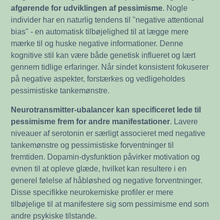
afgørende for udviklingen af pessimisme
. Nogle
individer har en naturlig tendens til "negative attentional
bias" - en automatisk tilbøjelighed til at lægge mere
mærke til og huske negative informationer. Denne
kognitive stil kan være både genetisk influeret og lært
gennem tidlige erfaringer. Når sindet konsistent fokuserer
på negative aspekter, forstærkes og vedligeholdes
pessimistiske tankemønstre.
Neurotransmitter-ubalancer kan specificeret lede til
pessimisme frem for andre manifestationer
. Lavere
niveauer af serotonin er særligt associeret med negative
tankemønstre og pessimistiske forventninger til
fremtiden. Dopamin-dysfunktion påvirker motivation og
evnen til at opleve glæde, hvilket kan resultere i en
generel følelse af håbløshed og negative forventninger.
Disse specifikke neurokemiske profiler er mere
tilbøjelige til at manifestere sig som pessimisme end som
andre psykiske tilstande.