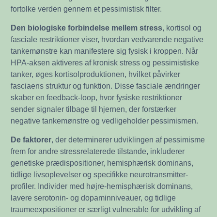
fortolke verden gennem et pessimistisk filter.
Den biologiske forbindelse mellem stress
, kortisol og
fasciale restriktioner viser, hvordan vedvarende negative
tankemønstre kan manifestere sig fysisk i kroppen. Når
HPA-aksen aktiveres af kronisk stress og pessimistiske
tanker, øges kortisolproduktionen, hvilket påvirker
fasciaens struktur og funktion. Disse fasciale ændringer
skaber en feedback-loop, hvor fysiske restriktioner
sender signaler tilbage til hjernen, der forstærker
negative tankemønstre og vedligeholder pessimismen.
De faktorer
, der determinerer udviklingen af pessimisme
frem for andre stressrelaterede tilstande, inkluderer
genetiske prædispositioner, hemisphærisk dominans,
tidlige livsoplevelser og specifikke neurotransmitter-
profiler. Individer med højre-hemisphærisk dominans,
lavere serotonin- og dopaminniveauer, og tidlige
traumeexpositioner er særligt vulnerable for udvikling af