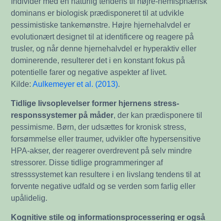
Individer med en naturlig tendens til højre-hemisphærisk
dominans er biologisk prædisponeret til at udvikle
pessimistiske tankemønstre. Højre hjernehalvdel er
evolutionært designet til at identificere og reagere på
trusler, og når denne hjernehalvdel er hyperaktiv eller
dominerende, resulterer det i en konstant fokus på
potentielle farer og negative aspekter af livet.
Kilde:
Aulkemeyer et al. (2013)
.
Tidlige livsoplevelser former hjernens stress-
responssystemer på måder
, der kan prædisponere til
pessimisme. Børn, der udsættes for kronisk stress,
forsømmelse eller traumer, udvikler ofte hypersensitive
HPA-akser, der reagerer overdrevent på selv mindre
stressorer. Disse tidlige programmeringer af
stresssystemet kan resultere i en livslang tendens til at
forvente negative udfald og se verden som farlig eller
upålidelig.
Kognitive stile og informationsprocessering er også