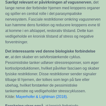
Særligt relevant er påvirkningen af vagusnerven
, det
lange nerve der forbinder hjernen med kroppens organer
og spiller en central rolle i det parasympatiske
nervesystem. Fasciale restriktioner omkring vagusnerven
kan hæmme dens funktion og reducere kroppens evne til
at komme i en afslappet, restorativ tilstand. Dette kan
vedligeholde en kronisk tilstand af stress og negative
forventninger.
Det interessante ved denne biologiske forbindelse
er
, at den skaber en selvforstærkende cyklus.
Pessimistiske tanker udløser stressresponser, som øger
kortisolproduktionen, hvilket påvirker fasciaen og skaber
fysiske restriktioner. Disse restriktioner sender signaler
tilbage til hjernen, der tolkes som tegn på fare eller
ubehag, hvilket forstærker de pessimistiske
tankemønstre og vedligeholder stresscyklussen.
Kilde:
Mayerhofer & Lightman (2018)
.
Forskning viser også
, at kronisk forhøjede