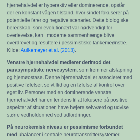
hjernehalvdel er hyperaktiv eller dominerende, opstår
der en konstant vågen tilstand, hvor sindet fokuserer på
potentielle farer og negative scenarier. Dette biologiske
beredskab, som evolutionært var nødvendigt for
overlevelse, kan i moderne sammenhænge blive
overdrevet og resultere i pessimistiske tankemeønstre.
Kilde:
Aulkemeyer et al. (2013)
.
Venstre hjernehalvdel medierer derimod det
parasympatiske nervesystem
, som fremmer afslapning
og hjemøostase. Denne hjernehalvdel er associeret med
positive følelser, selvtillid og en følelse af kontrol over
eget liv. Personer med en dominerende venstre
hjernehalvdel har en tendens til at fokusere på positive
aspekter af situationer, have højere selvværd og udvise
større vedholdenhed ved udfordringer.
På neurokemisk niveau er pessimisme forbundet
med
ubalancer i centrale neurotransmittersystemer.