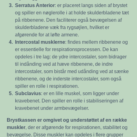
3.
Serratus Anterior
: er placeret langs siden af brystet
og spiller en nøglerolle i at holde skulderbladene tæt
på ribbenene. Den faciliterer også bevægelsen af
skulderbladene væk fra rygsøjlen, hvilket er
afgørende for at løfte armene.
4.
Intercostal musklerne
: findes mellem ribbenene og
er essentielle for respirationsprocessen. De kan
opdeles i tre lag: de ydre intercostaler, som bidrager
til indånding ved at hæve ribbenene, de indre
intercostaler, som bistår med udånding ved at sænke
ribbenene, og de inderste intercostaler, som også
spiller en rolle i respirationen.
5.
Subclavius
: er en lille muskel, som ligger under
kravebenet. Den spiller en rolle i stabiliseringen af
kravebenet under armbevægelser.
Brystkassen er omgivet og understøttet af en række
muskler
, der er afgørende for respirationen, stabilitet og
bevægelse. Disse muskler kan opdeles i flere grupper