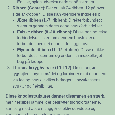
En lille, spids udvækst nederst på sternum.
2.
Ribben (Costae)
: Der er i alt 24 ribben, 12 på hver
side af kroppen. Disse kan yderligere inddeles i:
Ægte ribben (1.-7. ribben)
: Direkte forbundet til
sternum gennem deres egne bruskforbindelser.
Falske ribben (8.-10. ribben)
: Disse har indirekte
forbindelse til sternum gennem brusk, der er
forbundet med det ribben, der ligger over.
Flydende ribben (11.-12. ribben)
: Disse er ikke
forbundet til sternum og ender frit i muskellaget
bag på kroppen.
3.
Thoracale ryghvirvler (T1-T12)
: Disse udgør
rygsøjlen i brystområdet og forbinder med ribbenene
via led og brusk, hvilket bidrager til brystkassens
struktur og fleksibilitet.
Disse knoglestrukturer danner tilsammen en stærk
,
men fleksibel ramme, der beskytter thoraxorganerne,
samtidig med at de muliggør effektiv udvidelse og
sammentrækning under respiration.