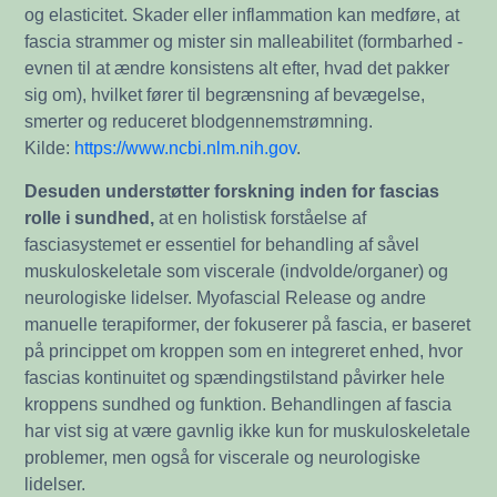
og elasticitet. Skader eller inflammation kan medføre, at
fascia strammer og mister sin malleabilitet (formbarhed -
evnen til at ændre konsistens alt efter, hvad det pakker
sig om), hvilket fører til begrænsning af bevægelse,
smerter og reduceret blodgennemstrømning.
Kilde:
https://www.ncbi.nlm.nih.gov
.
Desuden understøtter forskning inden for
fascias
rolle i sundhed,
at en holistisk forståelse af
fasciasystemet er essentiel for behandling af såvel
muskuloskeletale som viscerale (indvolde/organer) og
neurologiske lidelser. Myofascial Release og andre
manuelle terapiformer, der fokuserer på fascia, er baseret
på princippet om kroppen som en integreret enhed, hvor
fascias kontinuitet og spændingstilstand påvirker hele
kroppens sundhed og funktion. Behandlingen af fascia
har vist sig at være gavnlig ikke kun for muskuloskeletale
problemer, men også for viscerale og neurologiske
lidelser.