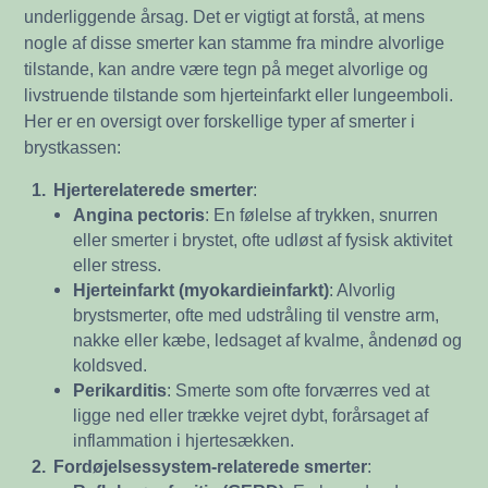
underliggende årsag. Det er vigtigt at forstå, at mens
nogle af disse smerter kan stamme fra mindre alvorlige
tilstande, kan andre være tegn på meget alvorlige og
livstruende tilstande som hjerteinfarkt eller lungeemboli.
Her er en oversigt over forskellige typer af smerter i
brystkassen:
1.
Hjerterelaterede smerter
:
Angina pectoris
: En følelse af trykken, snurren
eller smerter i brystet, ofte udløst af fysisk aktivitet
eller stress.
Hjerteinfarkt (myokardieinfarkt)
: Alvorlig
brystsmerter, ofte med udstråling til venstre arm,
nakke eller kæbe, ledsaget af kvalme, åndenød og
koldsved.
Perikarditis
: Smerte som ofte forværres ved at
ligge ned eller trække vejret dybt, forårsaget af
inflammation i hjertesækken.
2.
Fordøjelsessystem-relaterede smerter
: