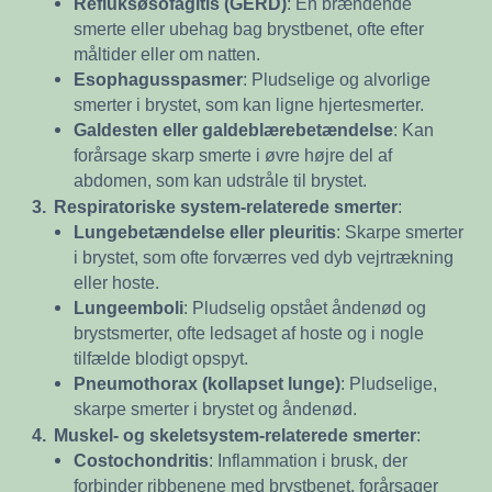
Refluksøsofagitis (GERD)
: En brændende
smerte eller ubehag bag brystbenet, ofte efter
måltider eller om natten.
Esophagusspasmer
: Pludselige og alvorlige
smerter i brystet, som kan ligne hjertesmerter.
Galdesten eller galdeblærebetændelse
: Kan
forårsage skarp smerte i øvre højre del af
abdomen, som kan udstråle til brystet.
3.
Respiratoriske system-relaterede smerter
:
Lungebetændelse eller pleuritis
: Skarpe smerter
i brystet, som ofte forværres ved dyb vejrtrækning
eller hoste.
Lungeemboli
: Pludselig opstået åndenød og
brystsmerter, ofte ledsaget af hoste og i nogle
tilfælde blodigt opspyt.
Pneumothorax (kollapset lunge)
: Pludselige,
skarpe smerter i brystet og åndenød.
4.
Muskel- og skeletsystem-relaterede smerter
:
Costochondritis
: Inflammation i brusk, der
forbinder ribbenene med brystbenet, forårsager