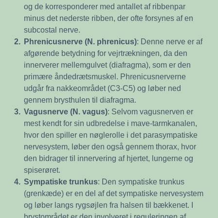
og de korresponderer med antallet af ribbenpar
minus det nederste ribben, der ofte forsynes af en
subcostal nerve.
2.
Phrenicusnerve (N. phrenicus)
: Denne nerve er af
afgørende betydning for vejrtrækningen, da den
innerverer mellemgulvet (diafragma), som er den
primære åndedrætsmuskel. Phrenicusnerverne
udgår fra nakkeområdet (C3-C5) og løber ned
gennem brysthulen til diafragma.
3.
Vagusnerve (N. vagus)
: Selvom vagusnerven er
mest kendt for sin udbredelse i mave-tarmkanalen,
hvor den spiller en nøglerolle i det parasympatiske
nervesystem, løber den også gennem thorax, hvor
den bidrager til innervering af hjertet, lungerne og
spiserøret.
4.
Sympatiske trunkus
: Den sympatiske trunkus
(grenkæde) er en del af det sympatiske nervesystem
og løber langs rygsøjlen fra halsen til bækkenet. I
brystområdet er den involveret i reguleringen af