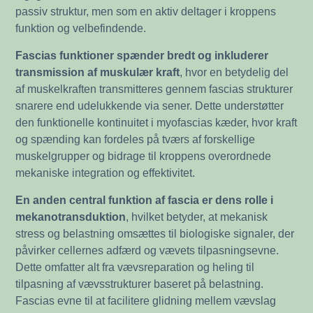
passiv struktur, men som en aktiv deltager i kroppens
funktion og velbefindende.
Fascias funktioner spænder bredt og inkluderer
transmission af muskulær kraft
, hvor en betydelig del
af muskelkraften transmitteres gennem fascias strukturer
snarere end udelukkende via sener. Dette understøtter
den funktionelle kontinuitet i myofascias kæder, hvor kraft
og spænding kan fordeles på tværs af forskellige
muskelgrupper og bidrage til kroppens overordnede
mekaniske integration og effektivitet.
En anden central funktion af fascia er dens rolle i
mekanotransduktion
, hvilket betyder, at mekanisk
stress og belastning omsættes til biologiske signaler, der
påvirker cellernes adfærd og vævets tilpasningsevne.
Dette omfatter alt fra vævsreparation og heling til
tilpasning af vævsstrukturer baseret på belastning.
Fascias evne til at facilitere glidning mellem vævslag