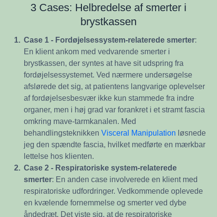
3 Cases: Helbredelse af smerter i
brystkassen
1.
Case 1 - Fordøjelsessystem-relaterede smerter
:
En klient ankom med vedvarende smerter i
brystkassen, der syntes at have sit udspring fra
fordøjelsessystemet. Ved nærmere undersøgelse
afslørede det sig, at patientens langvarige oplevelser
af fordøjelsesbesvær ikke kun stammede fra indre
organer, men i høj grad var forankret i et stramt fascia
omkring mave-tarmkanalen. Med
behandlingsteknikken
Visceral Manipulation
løsnede
jeg den spændte fascia, hvilket medførte en mærkbar
lettelse hos klienten.
2.
Case 2 - Respiratoriske system-relaterede
smerter
: En anden case involverede en klient med
respiratoriske udfordringer. Vedkommende oplevede
en kvælende fornemmelse og smerter ved dybe
åndedræt. Det viste sig, at de respiratoriske