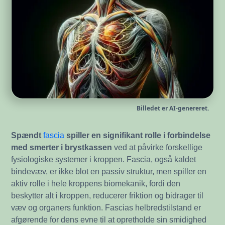
Billedet er AI-genereret.
Spændt
fascia
spiller en signifikant rolle i forbindelse
med smerter i brystkassen
ved at påvirke forskellige
fysiologiske systemer i kroppen. Fascia, også kaldet
bindevæv, er ikke blot en passiv struktur, men spiller en
aktiv rolle i hele kroppens biomekanik, fordi den
beskytter alt i kroppen, reducerer friktion og bidrager til
væv og organers funktion. Fascias helbredstilstand er
afgørende for dens evne til at opretholde sin smidighed