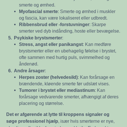
smerte og ømhed.
Myofascial smerte
: Smerte og ømhed i muskler
og fascia, kan være lokaliseret eller udbredt.
Ribbensbrud eller -forstuvninger
: Skarpe
smerter ved dyb indånding, hoste eller bevægelse.
5.
Psykiske brystsmerter
:
Stress, angst eller panikangst
: Kan medføre
brystsmerter eller en ubehagelig følelse i brystet,
ofte sammen med hurtig puls, svimmelhed og
åndenød.
6.
Andre årsager
:
Herpes zoster (helvedesild)
: Kan forårsage en
brændende, kløende smerte før udslæt vises.
Tumorer i brystet eller mediastinum
: Kan
forårsage vedvarende smerter, afhængigt af deres
placering og størrelse.
Det er afgørende at lytte til kroppens signaler og
søge professionel hjælp
, især hvis smerterne er nye,