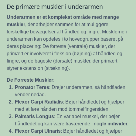
De primære muskler i underarmen
Underarmen er et komplekst område med mange
muskler
, der arbejder sammen for at muliggøre
forskellige bevægelser af håndled og fingre. Musklerne i
underarmen kan opdeles i to hovedgrupper baseret på
deres placering: De forreste (ventrale) muskler, der
primært er involveret i fleksion (bøjning) af håndled og
fingre, og de bageste (dorsale) muskler, der primært
styrer ekstension (strækning).
De Forreste Muskler:
1.
Pronator Teres
: Drejer underarmen, så håndfladen
vender nedad.
2.
Flexor Carpi Radialis
: Bøjer håndledet og hjælper
med at føre hånden mod tommelfingersiden.
3.
Palmaris Longus
: En variabel muskel, der bøjer
håndledet og kan være fraværende i no
gle individer.
4.
Flexor Carpi Ulnaris
: Bøjer håndledet og hjælper