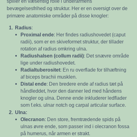
spiller en væsentlig rolle i underarmens
bevægelsesfrihed og struktur. Her er en oversigt over de
primære anatomiske områder på disse knogler:
1.
Radius
:
Proximal ende
: Her findes radiushovedet (caput
radii), som er en skiveformet struktur, der tillader
rotation af radius omkring ulna.
Radiushalsen (collum radii)
: Det snævre område
lige under radiushovedet.
Radialtuberositet
: En ru overflade for tilhæftning
af biceps brachii musklen.
Distal ende
: Den bredere ende af radius tæt på
håndleddet, hvor den danner led med håndens
knogler og ulna. Denne ende inkluderer ledflader
som f.eks. ulnar notch og carpal articular surface.
2.
Ulna:
Olecranon
: Den store, fremtrædende spids på
ulnas øvre ende, som passer ind i olecranon fossa
på humerus, når armen er strakt.