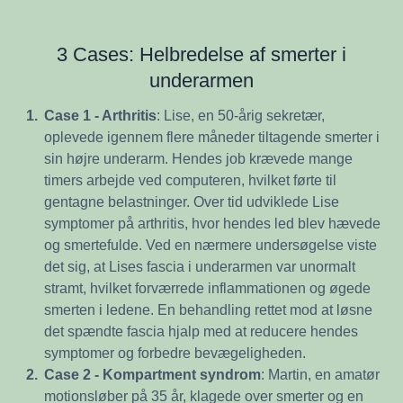
3 Cases: Helbredelse af smerter i
underarmen
1.
Case 1 - Arthritis
: Lise, en 50-årig sekretær,
oplevede igennem flere måneder tiltagende smerter i
sin højre underarm. Hendes job krævede mange
timers arbejde ved computeren, hvilket førte til
gentagne belastninger. Over tid udviklede Lise
symptomer på arthritis, hvor hendes led blev hævede
og smertefulde. Ved en nærmere undersøgelse viste
det sig, at Lises fascia i underarmen var unormalt
stramt, hvilket forværrede inflammationen og øgede
smerten i ledene. En behandling rettet mod at løsne
det spændte fascia hjalp med at reducere hendes
symptomer og forbedre bevægeligheden.
2.
Case 2 - Kompartment syndrom
: Martin, en amatør
motionsløber på 35 år, klagede over smerter og en