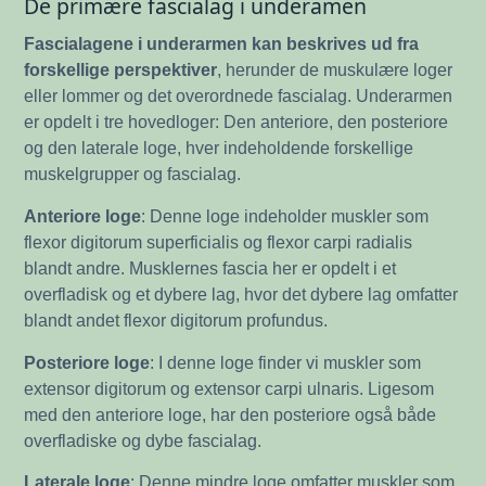
De primære fascialag i underamen
Fascialagene i underarmen kan beskrives ud fra
forskellige perspektiver
, herunder de muskulære loger
eller lommer og det overordnede fascialag. Underarmen
er opdelt i tre hovedloger: Den anteriore, den posteriore
og den laterale loge, hver indeholdende forskellige
muskelgrupper og fascialag.
Anteriore loge
: Denne loge indeholder muskler som
flexor digitorum superficialis og flexor carpi radialis
blandt andre. Musklernes fascia her er opdelt i et
overfladisk og et dybere lag, hvor det dybere lag omfatter
blandt andet flexor digitorum profundus.
Posteriore loge
: I denne loge finder vi muskler som
extensor digitorum og extensor carpi ulnaris. Ligesom
med den anteriore loge, har den posteriore også både
overfladiske og dybe fascialag.
Laterale loge
: Denne mindre loge omfatter muskler som