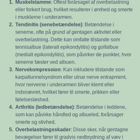
1.
Muskelstamme
: Oftest forårsaget af overbelastning
eller forkert brug, hvilket resulterer i ømhed og smerte
i musklerne i underarmen.
2.
Tendinitis (senebetændelse)
: Betændelse i
senerne, ofte på grund af gentagen aktivitet eller
overbelastning. Dette kan omfatte tilstande som
tennisalbue (lateralt epikondylitis) og golfalbue
(medialt epikondylitis), som påvirker de punkter, hvor
senerne fæster ved albuen.
3.
Nervekompression
: Kan inkludere tilstande som
karpaltunnelsyndrom eller ulnar nerve entrapment,
hvor nerverne i underarmen bliver klemt eller
indsnævret, hvilket fører til smerte, prikken eller
følelsesløshed.
4.
Arthritis (ledbetændelse)
: Betændelse i leddene,
som kan påvirke håndled og albueled, forårsager
smerte og stivhed.
5.
Overbelastningsskader
: Disse sker, når gentagne
bevægelser fører til gradvis nedbrydning af væv i