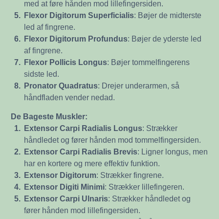
med at føre hånden mod lillefingersiden.
5.
Flexor Digitorum Superficialis
: Bøjer de midterste
led af fingrene.
6.
Flexor Digitorum Profundus
: Bøjer de yderste led
af fingrene.
7.
Flexor Pollicis Longus
: Bøjer tommelfingerens
sidste led.
8.
Pronator Quadratus
: Drejer underarmen, så
håndfladen vender nedad.
De Bageste Muskler:
1.
Extensor Carpi Radialis Longus
: Strækker
håndledet og fører hånden mod tommelfingersiden.
2.
Extensor Carpi Radialis Brevis
: Ligner longus, men
har en kortere og mere effektiv funktion.
3.
Extensor Digitorum
: Strækker fingrene.
4.
Extensor Digiti Minimi
: Strækker lillefingeren.
5.
Extensor Carpi Ulnaris
: Strækker håndledet og
fører hånden mod lillefingersiden.