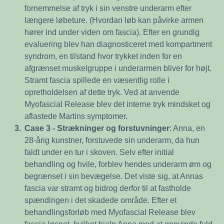
fornemmelse af tryk i sin venstre underarm efter
længere løbeture. (Hvordan løb kan påvirke armen
hører ind under viden om fascia). Efter en grundig
evaluering blev han diagnosticeret med kompartment
syndrom, en tilstand hvor trykket inden for en
afgrænset muskelgruppe i underarmen bliver for højt.
Stramt fascia spillede en væsentlig rolle i
opretholdelsen af dette tryk. Ved at anvende
Myofascial Release blev det interne tryk mindsket og
aflastede Martins symptomer.
3.
Case 3 - Strækninger og forstuvninger
: Anna, en
28-årig kunstner, forstuvede sin underarm, da hun
faldt under en tur i skoven. Selv efter initial
behandling og hvile, forblev hendes underarm øm og
begrænset i sin bevægelse. Det viste sig, at Annas
fascia var stramt og bidrog derfor til at fastholde
spændingen i det skadede område. Efter et
behandlingsforløb med Myofascial Release blev
fascia løsnet, hvilket hjalp Anna med at genvinde fuld