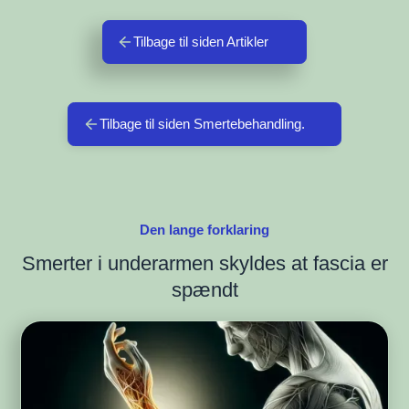
Tilbage til siden Artikler
Tilbage til siden Smertebehandling.
Den lange forklaring
Smerter i underarmen skyldes at fascia er
spændt