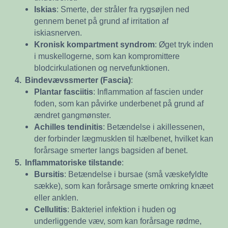
Iskias
: Smerte, der stråler fra rygsøjlen ned
gennem benet på grund af irritation af
iskiasnerven.
Kronisk kompartment syndrom
: Øget tryk inden
i muskellogerne, som kan kompromittere
blodcirkulationen og nervefunktionen.
4.
Bindevævssmerter (Fascia)
:
Plantar fasciitis
: Inflammation af fascien under
foden, som kan påvirke underbenet på grund af
ændret gangmønster.
Achilles tendinitis
: Betændelse i akillessenen,
der forbinder lægmusklen til hælbenet, hvilket kan
forårsage smerter langs bagsiden af benet.
5.
Inflammatoriske tilstande
:
Bursitis
: Betændelse i bursae (små væskefyldte
sække), som kan forårsage smerte omkring knæet
eller anklen.
Cellulitis
: Bakteriel infektion i huden og
underliggende væv, som kan forårsage rødme,