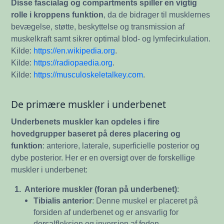
Disse fascialag og compartments spiller en vigtig
rolle i kroppens funktion
, da de bidrager til musklernes
bevægelse, støtte, beskyttelse og transmission af
muskelkraft samt sikrer optimal blod- og lymfecirkulation.
Kilde:
https://en.wikipedia.org
.
Kilde:
https://radiopaedia.org
.
Kilde:
https://musculoskeletalkey.com
.
De primære muskler i underbenet
Underbenets muskler kan opdeles i fire
hovedgrupper baseret på deres placering og
funktion
: anteriore, laterale, superficielle posterior og
dybe posterior. Her er en oversigt over de forskellige
muskler i underbenet:
1.
Anteriore muskler (foran på underbenet)
:
Tibialis anterior
: Denne muskel er placeret på
forsiden af underbenet og er ansvarlig for
dorsalfleksion og inversion af foden.