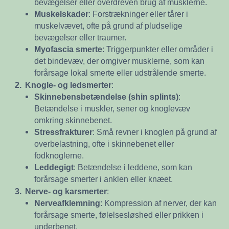
bevægelser eller overdreven brug af musklerne.
Muskelskader
: Forstrækninger eller tårer i
muskelvævet, ofte på grund af pludselige
bevægelser eller traumer.
Myofascia smerte
: Triggerpunkter eller områder i
det bindevæv, der omgiver musklerne, som kan
forårsage lokal smerte eller udstrålende smerte.
2.
Knogle- og ledsmerter
:
Skinnebensbetændelse (shin splints)
:
Betændelse i muskler, sener og knoglevæv
omkring skinnebenet.
Stressfrakturer
: Små revner i knoglen på grund af
overbelastning, ofte i skinnebenet eller
fodknoglerne.
Leddegigt
: Betændelse i leddene, som kan
forårsage smerter i anklen eller knæet.
3.
Nerve- og karsmerter
:
Nerveafklemning
: Kompression af nerver, der kan
forårsage smerte, følelsesløshed eller prikken i
underbenet.