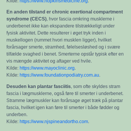
Kilde:
https://www.hopkinsmedicine.org
.
En anden tilstand er chronic exertional compartment
syndrome (CECS)
, hvor fascia omkring musklerne i
underbenet ikke kan ekspandere tilstrækkeligt under
fysisk aktivitet. Dette resulterer i øget tryk inden i
muskellogen (rummet hvori musklen ligger), hvilket
forårsager smerte, stramhed, følelsesløshed og i svære
tilfælde svaghed i benet. Smerterne opstår typisk efter en
vis mængde aktivitet og aftager ved hvile.
Kilde:
https://www.mayoclinic.org
.
Kilde:
https://www.foundationpodiatry.com.au
.
Desuden kan plantar fasciitis
, som ofte skyldes stram
fascia i lægmusklerne, også føre til smerter i underbenet.
Stramme lægmuskler kan forårsage øget træk på plantar
fascia, hvilket igen kan føre til smerter i både fødder og
underben.
Kilde:
https://www.njspineandortho.com
.