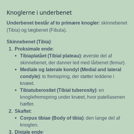
Knoglerne i underbenet
Underbenet består af to primære knogler
: skinnebenet
(Tibia) og lægbenet (Fibula).
Skinnebenet (Tibia)
:
1.
Proksimale ende
:
Tibiaplatået (Tibial plateau)
: øverste del af
skinnebenet, der danner led med lårbenet (femur).
Mediale og laterale kondyl (Medial and lateral
condyle)
: to fremspring, der støtter leddene i
knæet.
Tibiatuberositet (Tibial tuberosity)
: en
knoglefremspring under knæet, hvor patellasenen
hæfter.
2.
Skaftet
:
Corpus tibiae (Body of tibia)
: den lange del af
knoglen.
3.
Distale ende
: