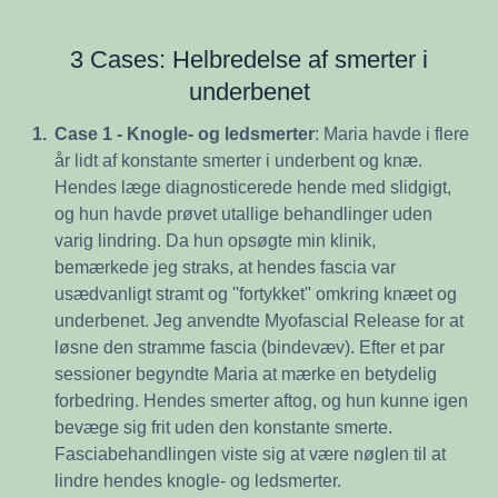
3 Cases: Helbredelse af smerter i
underbenet
1.
Case 1 - Knogle- og ledsmerter
: Maria havde i flere
år lidt af konstante smerter i underbent og knæ.
Hendes læge diagnosticerede hende med slidgigt,
og hun havde prøvet utallige behandlinger uden
varig lindring. Da hun opsøgte min klinik,
bemærkede jeg straks, at hendes fascia var
usædvanligt stramt og ''fortykket'' omkring knæet og
underbenet. Jeg anvendte Myofascial Release for at
løsne den stramme fascia (bindevæv). Efter et par
sessioner begyndte Maria at mærke en betydelig
forbedring. Hendes smerter aftog, og hun kunne igen
bevæge sig frit uden den konstante smerte.
Fasciabehandlingen viste sig at være nøglen til at
lindre hendes knogle- og ledsmerter.