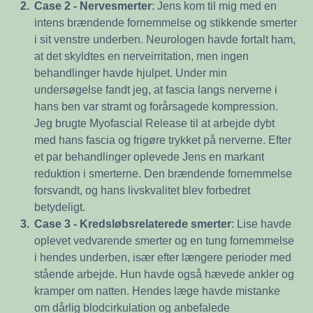
2.
Case 2 - Nervesmerter
: Jens kom til mig med en
intens brændende fornemmelse og stikkende smerter
i sit venstre underben. Neurologen havde fortalt ham,
at det skyldtes en nerveirritation, men ingen
behandlinger havde hjulpet. Under min
undersøgelse fandt jeg, at fascia langs nerverne i
hans ben var stramt og forårsagede kompression.
Jeg brugte Myofascial Release til at arbejde dybt
med hans fascia og frigøre trykket på nerverne. Efter
et par behandlinger oplevede Jens en markant
reduktion i smerterne. Den brændende fornemmelse
forsvandt, og hans livskvalitet blev forbedret
betydeligt.
3.
Case 3 - Kredsløbsrelaterede smerter
: Lise havde
oplevet vedvarende smerter og en tung fornemmelse
i hendes underben, især efter længere perioder med
stående arbejde. Hun havde også hævede ankler og
kramper om natten. Hendes læge havde mistanke
om dårlig blodcirkulation og anbefalede