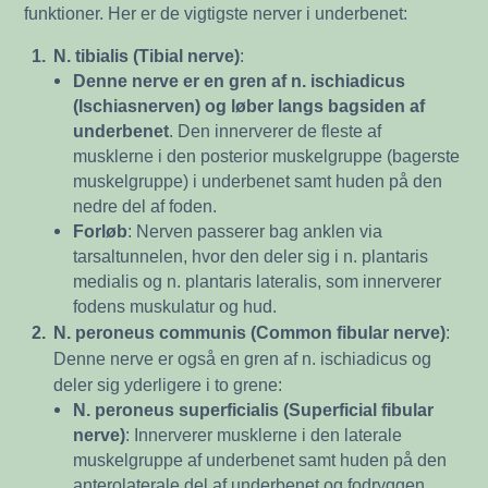
funktioner. Her er de vigtigste nerver i underbenet:
1.
N. tibialis (Tibial nerve)
:
Denne nerve er en gren af n. ischiadicus
(Ischiasnerven) og løber langs bagsiden af
underbenet
. Den innerverer de fleste af
musklerne i den posterior muskelgruppe (bagerste
muskelgruppe) i underbenet samt huden på den
nedre del af foden.
Forløb
: Nerven passerer bag anklen via
tarsaltunnelen, hvor den deler sig i n. plantaris
medialis og n. plantaris lateralis, som innerverer
fodens muskulatur og hud.
2.
N. peroneus communis (Common fibular nerve)
:
Denne nerve er også en gren af n. ischiadicus og
deler sig yderligere i to grene:
N. peroneus superficialis (Superficial fibular
nerve)
: Innerverer musklerne i den laterale
muskelgruppe af underbenet samt huden på den
anterolaterale del af underbenet og fodryggen.