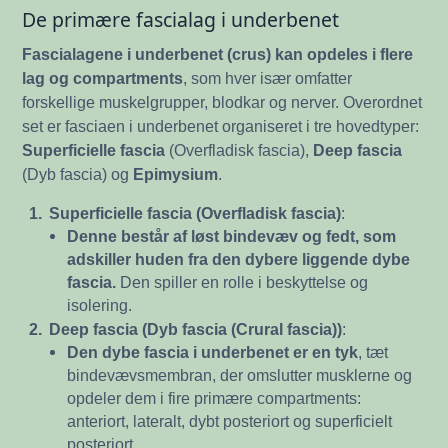
De primære fascialag i underbenet
Fascialagene i underbenet (crus) kan opdeles i flere
lag og compartments
, som hver især omfatter
forskellige muskelgrupper, blodkar og nerver. Overordnet
set er fasciaen i underbenet organiseret i tre hovedtyper:
Superficielle fascia
(Overfladisk fascia),
Deep fascia
(Dyb fascia) og
Epimysium
.
1.
Superficielle fascia (Overfladisk fascia)
:
Denne består af løst bindevæv og fedt, som
adskiller huden fra den dybere liggende dybe
fascia.
Den spiller en rolle i beskyttelse og
isolering.
2.
Deep fascia (Dyb fascia (Crural fascia))
:
Den dybe fascia i underbenet er en tyk
, tæt
bindevævsmembran, der omslutter musklerne og
opdeler dem i fire primære compartments:
anteriort, lateralt, dybt posteriort og superficielt
posteriort.