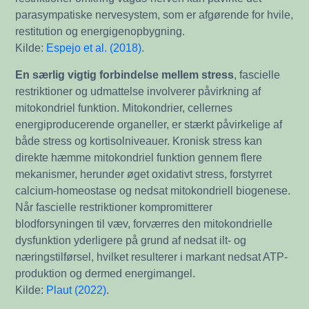
parasympatiske nervesystem, som er afgørende for hvile,
restitution og energigenopbygning.
Kilde:
Espejo et al. (2018)
.
En særlig vigtig forbindelse mellem stress
, fascielle
restriktioner og udmattelse involverer påvirkning af
mitokondriel funktion. Mitokondrier, cellernes
energiproducerende organeller, er stærkt påvirkelige af
både stress og kortisolniveauer. Kronisk stress kan
direkte hæmme mitokondriel funktion gennem flere
mekanismer, herunder øget oxidativt stress, forstyrret
calcium-homeostase og nedsat mitokondriell biogenese.
Når fascielle restriktioner kompromitterer
blodforsyningen til væv, forværres den mitokondrielle
dysfunktion yderligere på grund af nedsat ilt- og
næringstilførsel, hvilket resulterer i markant nedsat ATP-
produktion og dermed energimangel.
Kilde:
Plaut (2022)
.