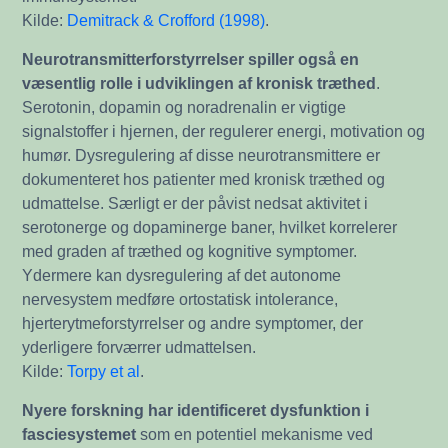
Kilde:
Demitrack & Crofford (1998)
.
Neurotransmitterforstyrrelser spiller også en
væsentlig rolle i udviklingen af kronisk træthed
.
Serotonin, dopamin og noradrenalin er vigtige
signalstoffer i hjernen, der regulerer energi, motivation og
humør. Dysregulering af disse neurotransmittere er
dokumenteret hos patienter med kronisk træthed og
udmattelse. Særligt er der påvist nedsat aktivitet i
serotonerge og dopaminerge baner, hvilket korrelerer
med graden af træthed og kognitive symptomer.
Ydermere kan dysregulering af det autonome
nervesystem medføre ortostatisk intolerance,
hjerterytmeforstyrrelser og andre symptomer, der
yderligere forværrer udmattelsen.
Kilde:
Torpy et al
.
Nyere forskning har identificeret dysfunktion i
fasciesystemet
som en potentiel mekanisme ved