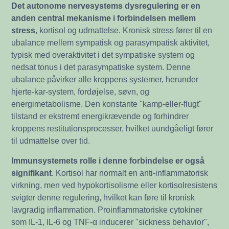
Det autonome nervesystems dysregulering er en
anden central mekanisme i forbindelsen mellem
stress
, kortisol og udmattelse. Kronisk stress fører til en
ubalance mellem sympatisk og parasympatisk aktivitet,
typisk med overaktivitet i det sympatiske system og
nedsat tonus i det parasympatiske system. Denne
ubalance påvirker alle kroppens systemer, herunder
hjerte-kar-system, fordøjelse, søvn, og
energimetabolisme. Den konstante "kamp-eller-flugt"
tilstand er ekstremt energikrævende og forhindrer
kroppens restitutionsprocesser, hvilket uundgåeligt fører
til udmattelse over tid.
Immunsystemets rolle i denne forbindelse er også
signifikant
. Kortisol har normalt en anti-inflammatorisk
virkning, men ved hypokortisolisme eller kortisolresistens
svigter denne regulering, hvilket kan føre til kronisk
lavgradig inflammation. Proinflammatoriske cytokiner
som IL-1, IL-6 og TNF-α inducerer "sickness behavior",