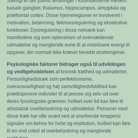
Særligt er der påvist ændringer i forbindelserne mellem
basale ganglier, thalamus, hippocampus, amygdala og
præfrontal cortex. Disse hjerneregioner er involveret i
motivation, belønning, følelsesregulering og eksekutive
funktioner. Dysregulering i disse netværk kan
manifestere sig som oplevelsen af overvældende
udmattelse og manglende evne til at mobilisere energi til
opgaver, der normalt ikke kræver bevidst anstrengelse.
Psykologiske faktorer bidrager også til udviklingen
og vedligeholdelsen
af kronisk træthed og udmattelse.
Personlighedstræk som perfektionisme,
overansvarlighed og høj samvittighedsfuldhed kan
prædisponere individer til at presse sig selv ud over
deres fysiologiske grænser, hvilket over tid kan føre til
allostatisk overbelastning og udmattelse. Personer med
disse træk har ofte svært ved at anerkende kroppens
signaler om behov for hvile og restitution, hvilket kan føre
til en ond cirkel af overbelastning og manglende