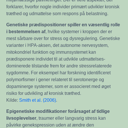
forklarer, hvorfor nogle individer primært udvikler kronisk
træthed og udmattelse som respons på belastning.
Genetiske prædispositioner spiller en væsentlig rolle
i bestemmelsen af
, hvilke systemer i kroppen der er
mest sårbare over for stress og dysregulering. Genetiske
varianter i HPA-aksen, det autonome nervesystem,
mitokondriel funktion og immunsystemet kan
prædisponere individet til at udvikle udmattelses-
dominerede tilstande frem for andre stressrelaterede
sygdomme. For eksempel har forskning identificeret
polymorfismer i gener relateret til serotonerge og
dopaminerge systemer, som er associeret med øget
risiko for udvikling af kronisk træthed.
Kilde:
Smith et al. (2006)
.
Epigenetiske modifikationer forårsaget af tidlige
livsoplevelser
, traumer eller langvarig stress kan
påvirke genekspression uden at ændre den