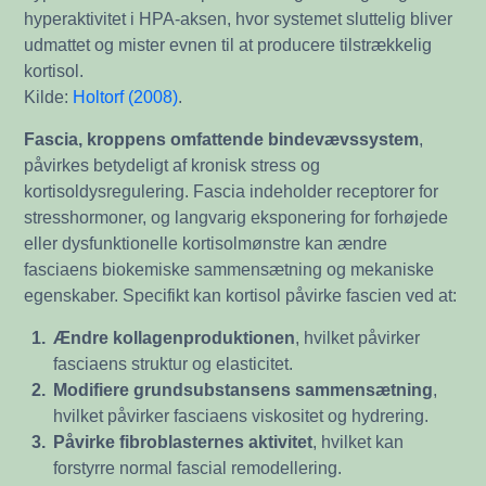
hyperaktivitet i HPA-aksen, hvor systemet sluttelig bliver
udmattet og mister evnen til at producere tilstrækkelig
kortisol.
Kilde:
Holtorf (2008)
.
Fascia, kroppens omfattende bindevævssystem
,
påvirkes betydeligt af kronisk stress og
kortisoldysregulering. Fascia indeholder receptorer for
stresshormoner, og langvarig eksponering for forhøjede
eller dysfunktionelle kortisolmønstre kan ændre
fasciaens biokemiske sammensætning og mekaniske
egenskaber. Specifikt kan kortisol påvirke fascien ved at:
1.
Ændre kollagenproduktionen
, hvilket påvirker
fasciaens struktur og elasticitet.
2.
Modifiere grundsubstansens sammensætning
,
hvilket påvirker fasciaens viskositet og hydrering.
3.
Påvirke fibroblasternes aktivitet
, hvilket kan
forstyrre normal fascial remodellering.