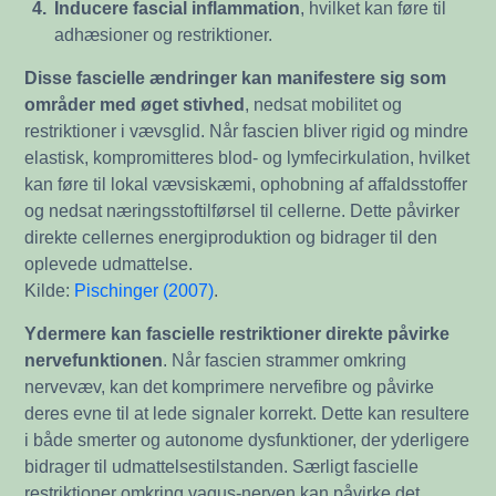
4.
Inducere fascial inflammation
, hvilket kan føre til
adhæsioner og restriktioner.
Disse fascielle ændringer kan manifestere sig som
områder med øget stivhed
, nedsat mobilitet og
restriktioner i vævsglid. Når fascien bliver rigid og mindre
elastisk, kompromitteres blod- og lymfecirkulation, hvilket
kan føre til lokal vævsiskæmi, ophobning af affaldsstoffer
og nedsat næringsstoftilførsel til cellerne. Dette påvirker
direkte cellernes energiproduktion og bidrager til den
oplevede udmattelse.
Kilde:
Pischinger (2007)
.
Ydermere kan fascielle restriktioner direkte påvirke
nervefunktionen
. Når fascien strammer omkring
nervevæv, kan det komprimere nervefibre og påvirke
deres evne til at lede signaler korrekt. Dette kan resultere
i både smerter og autonome dysfunktioner, der yderligere
bidrager til udmattelsestilstanden. Særligt fascielle
restriktioner omkring vagus-nerven kan påvirke det