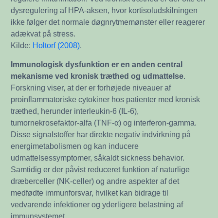
dysregulering af HPA-aksen, hvor kortisoludskilningen
ikke følger det normale døgnrytmemønster eller reagerer
adækvat på stress.
Kilde:
Holtorf (2008)
.
Immunologisk dysfunktion er en anden central
mekanisme ved kronisk træthed og udmattelse
.
Forskning viser, at der er forhøjede niveauer af
proinflammatoriske cytokiner hos patienter med kronisk
træthed, herunder interleukin-6 (IL-6),
tumornekrosefaktor-alfa (TNF-α) og interferon-gamma.
Disse signalstoffer har direkte negativ indvirkning på
energimetabolismen og kan inducere
udmattelsessymptomer, såkaldt sickness behavior.
Samtidig er der påvist reduceret funktion af naturlige
dræberceller (NK-celler) og andre aspekter af det
medfødte immunforsvar, hvilket kan bidrage til
vedvarende infektioner og yderligere belastning af
immunsystemet.