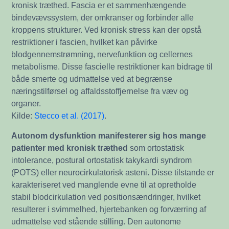
kronisk træthed. Fascia er et sammenhængende
bindevævssystem, der omkranser og forbinder alle
kroppens strukturer. Ved kronisk stress kan der opstå
restriktioner i fascien, hvilket kan påvirke
blodgennemstrømning, nervefunktion og cellernes
metabolisme. Disse fascielle restriktioner kan bidrage til
både smerte og udmattelse ved at begrænse
næringstilførsel og affaldsstoffjernelse fra væv og
organer.
Kilde:
Stecco et al. (2017)
.
Autonom dysfunktion manifesterer sig hos mange
patienter
med kronisk træthed
som ortostatisk
intolerance, postural ortostatisk takykardi syndrom
(POTS) eller neurocirkulatorisk asteni. Disse tilstande er
karakteriseret ved manglende evne til at opretholde
stabil blodcirkulation ved positionsændringer, hvilket
resulterer i svimmelhed, hjertebanken og forværring af
udmattelse ved stående stilling. Den autonome