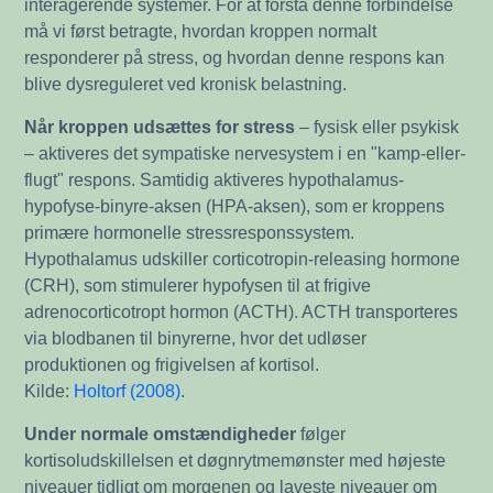
interagerende systemer. For at forstå denne forbindelse
må vi først betragte, hvordan kroppen normalt
responderer på stress, og hvordan denne respons kan
blive dysreguleret ved kronisk belastning.
Når kroppen udsættes for stress
– fysisk eller psykisk
– aktiveres det sympatiske nervesystem i en "kamp-eller-
flugt" respons. Samtidig aktiveres hypothalamus-
hypofyse-binyre-aksen (HPA-aksen), som er kroppens
primære hormonelle stressresponssystem.
Hypothalamus udskiller corticotropin-releasing hormone
(CRH), som stimulerer hypofysen til at frigive
adrenocorticotropt hormon (ACTH). ACTH transporteres
via blodbanen til binyrerne, hvor det udløser
produktionen og frigivelsen af kortisol.
Kilde:
Holtorf (2008)
.
Under normale omstændigheder
følger
kortisoludskillelsen et døgnrytmemønster med højeste
niveauer tidligt om morgenen og laveste niveauer om