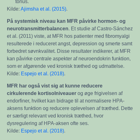
tonus.
Kilde:
Ajimsha et al. (2015)
.
På systemisk niveau kan MFR påvirke hormon- og
neurotransmitterbalancen
. Et studie af Castro-Sánchez
et al. (2011) viste, at MFR hos patienter med fibromyalgi
resulterede i reduceret angst, depression og smerte samt
forbedret søvnkvalitet. Disse resultater indikerer, at MFR
kan påvirke centrale aspekter af neuroendokrin funktion,
som er afgørende ved kronisk træthed og udmattelse.
Kilde:
Espejo et al. (2018)
.
MFR har også vist sig at kunne reducere
cirkulerende kortisolniveauer
og øge frigivelsen af
endorfiner, hvilket kan bidrage til at normalisere HPA-
aksens funktion og reducere oplevelsen af træthed. Dette
er særligt relevant ved kronisk træthed, hvor
dysregulering af HPA-aksen ofte ses.
Kilde:
Espejo et al. (2018)
.