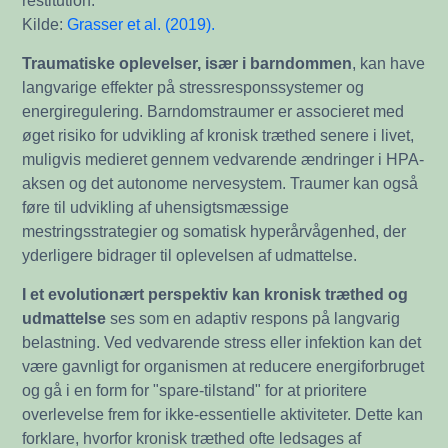
restitution.
Kilde:
Grasser et al. (2019).
Traumatiske oplevelser, især i barndommen
, kan have
langvarige effekter på stressresponssystemer og
energiregulering. Barndomstraumer er associeret med
øget risiko for udvikling af kronisk træthed senere i livet,
muligvis medieret gennem vedvarende ændringer i HPA-
aksen og det autonome nervesystem. Traumer kan også
føre til udvikling af uhensigtsmæssige
mestringsstrategier og somatisk hyperårvågenhed, der
yderligere bidrager til oplevelsen af udmattelse.
I et evolutionært perspektiv kan kronisk træthed og
udmattelse
ses som en adaptiv respons på langvarig
belastning. Ved vedvarende stress eller infektion kan det
være gavnligt for organismen at reducere energiforbruget
og gå i en form for "spare-tilstand" for at prioritere
overlevelse frem for ikke-essentielle aktiviteter. Dette kan
forklare, hvorfor kronisk træthed ofte ledsages af