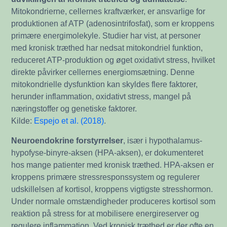
Mitokondrierne, cellernes kraftværker, er ansvarlige for
produktionen af ATP (adenosintrifosfat), som er kroppens
primære energimolekyle. Studier har vist, at personer
med kronisk træthed har nedsat mitokondriel funktion,
reduceret ATP-produktion og øget oxidativt stress, hvilket
direkte påvirker cellernes energiomsætning. Denne
mitokondrielle dysfunktion kan skyldes flere faktorer,
herunder inflammation, oxidativt stress, mangel på
næringstoffer og genetiske faktorer.
Kilde:
Espejo et al. (2018)
.
Neuroendokrine forstyrrelser
, især i hypothalamus-
hypofyse-binyre-aksen (HPA-aksen), er dokumenteret
hos mange patienter med kronisk træthed. HPA-aksen er
kroppens primære stressresponssystem og regulerer
udskillelsen af kortisol, kroppens vigtigste stresshormon.
Under normale omstændigheder produceres kortisol som
reaktion på stress for at mobilisere energireserver og
regulere inflammation. Ved kronisk træthed er der ofte en