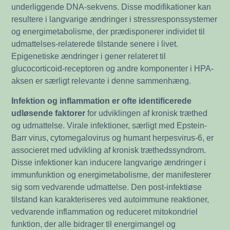
underliggende DNA-sekvens. Disse modifikationer kan
resultere i langvarige ændringer i stressresponssystemer
og energimetabolisme, der prædisponerer individet til
udmattelses-relaterede tilstande senere i livet.
Epigenetiske ændringer i gener relateret til
glucocorticoid-receptoren og andre komponenter i HPA-
aksen er særligt relevante i denne sammenhæng.
Infektion og inflammation er ofte identificerede
udløsende faktorer
for udviklingen af kronisk træthed
og udmattelse. Virale infektioner, særligt med Epstein-
Barr virus, cytomegalovirus og humant herpesvirus-6, er
associeret med udvikling af kronisk træthedssyndrom.
Disse infektioner kan inducere langvarige ændringer i
immunfunktion og energimetabolisme, der manifesterer
sig som vedvarende udmattelse. Den post-infektiøse
tilstand kan karakteriseres ved autoimmune reaktioner,
vedvarende inflammation og reduceret mitokondriel
funktion, der alle bidrager til energimangel og