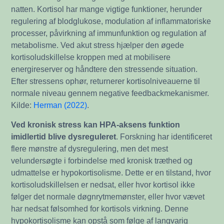
natten. Kortisol har mange vigtige funktioner, herunder
regulering af blodglukose, modulation af inflammatoriske
processer, påvirkning af immunfunktion og regulation af
metabolisme. Ved akut stress hjælper den øgede
kortisoludskillelse kroppen med at mobilisere
energireserver og håndtere den stressende situation.
Efter stressens ophør, returnerer kortisolniveauerne til
normale niveau gennem negative feedbackmekanismer.
Kilde:
Herman (2022)
.
Ved kronisk stress kan HPA-aksens funktion
imidlertid blive dysreguleret
. Forskning har identificeret
flere mønstre af dysregulering, men det mest
velundersøgte i forbindelse med kronisk træthed og
udmattelse er hypokortisolisme. Dette er en tilstand, hvor
kortisoludskillelsen er nedsat, eller hvor kortisol ikke
følger det normale døgnrytmemønster, eller hvor vævet
har nedsat følsomhed for kortisols virkning. Denne
hypokortisolisme kan opstå som følge af langvarig