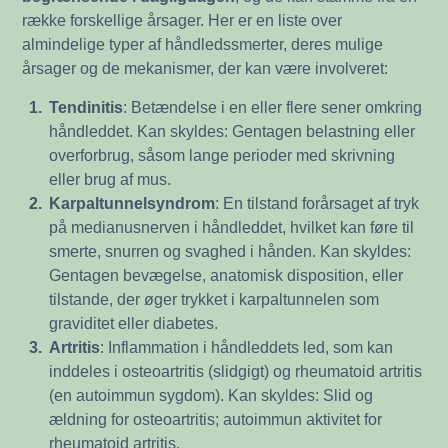
række forskellige årsager. Her er en liste over
almindelige typer af håndledssmerter, deres mulige
årsager og de mekanismer, der kan være involveret:
1.
Tendinitis
: Betændelse i en eller flere sener omkring
håndleddet. Kan skyldes: Gentagen belastning eller
overforbrug, såsom lange perioder med skrivning
eller brug af mus.
2.
Karpaltunnelsyndrom
: En tilstand forårsaget af tryk
på medianusnerven i håndleddet, hvilket kan føre til
smerte, snurren og svaghed i hånden. Kan skyldes:
Gentagen bevægelse, anatomisk disposition, eller
tilstande, der øger trykket i karpaltunnelen som
graviditet eller diabetes.
3.
Artritis
: Inflammation i håndleddets led, som kan
inddeles i osteoartritis (slidgigt) og rheumatoid artritis
(en autoimmun sygdom). Kan skyldes: Slid og
ældning for osteoartritis; autoimmun aktivitet for
rheumatoid artritis.