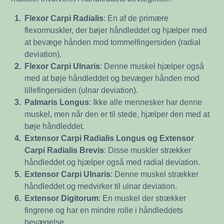
1.
Flexor Carpi Radialis
:
En af de primære
flexormuskler, der bøjer håndleddet og hjælper med
at bevæge hånden mod tommelfingersiden (radial
deviation).
2.
Flexor Carpi Ulnaris
: Denne muskel hjælper også
med at bøje håndleddet og bevæger hånden mod
lillefingersiden (ulnar deviation).
3.
Palmaris Longus
: Ikke alle mennesker har denne
muskel, men når den er til stede, hjælper den med at
bøje håndleddet.
4.
Extensor Carpi Radialis Longus og Extensor
Carpi Radialis Brevis
: Disse muskler strækker
håndleddet og hjælper også med radial deviation.
5.
Extensor Carpi Ulnaris
: Denne muskel strækker
håndleddet og medvirker til ulnar deviation.
6.
Extensor Digitorum
: En muskel der strækker
fingrene og har en mindre rolle i håndleddets
bevægelse.