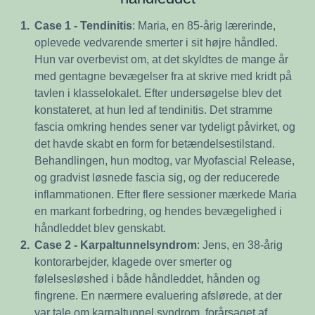
1.
Case 1 - Tendinitis
: Maria, en 85-årig lærerinde,
oplevede vedvarende smerter i sit højre håndled.
Hun var overbevist om, at det skyldtes de mange år
med gentagne bevægelser fra at skrive med kridt på
tavlen i klasselokalet. Efter undersøgelse blev det
konstateret, at hun led af tendinitis. Det stramme
fascia omkring hendes sener var tydeligt påvirket, og
det havde skabt en form for betændelsestilstand.
Behandlingen, hun modtog, var Myofascial Release,
og gradvist løsnede fascia sig, og der reducerede
inflammationen. Efter flere sessioner mærkede Maria
en markant forbedring, og hendes bevægelighed i
håndleddet blev genskabt.
2.
Case 2 - Karpaltunnelsyndrom
: Jens, en 38-årig
kontorarbejder, klagede over smerter og
følelsesløshed i både håndleddet, hånden og
fingrene. En nærmere evaluering afslørede, at der
var tale om karpaltunnel syndrom, forårsaget af