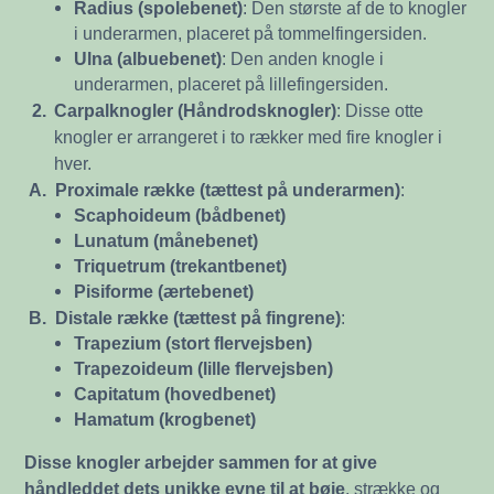
Radius (spolebenet)
: Den største af de to knogler
i underarmen, placeret på tommelfingersiden.
Ulna (albuebenet)
: Den anden knogle i
underarmen, placeret på lillefingersiden.
2.
Carpalknogler (Håndrodsknogler)
: Disse otte
knogler er arrangeret i to rækker med fire knogler i
hver.
A.
Proximale række (tættest på underarmen)
:
Scaphoideum (bådbenet)
Lunatum (månebenet)
Triquetrum (trekantbenet)
Pisiforme (ærtebenet)
B.
Distale række (tættest på fingrene)
:
Trapezium (stort flervejsben)
Trapezoideum (lille flervejsben)
Capitatum (hovedbenet)
Hamatum (krogbenet)
Disse knogler arbejder sammen for at give
håndleddet dets unikke evne til at bøje
, strække og