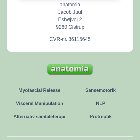
anatomia
Jacob Juul
Eshøjvej 2
9260 Gistrup
CVR-nr. 36115645
Myofascial Release
Sansemotorik
Visceral Manipulation
NLP
Alternativ samtaleterapi
Protreptik