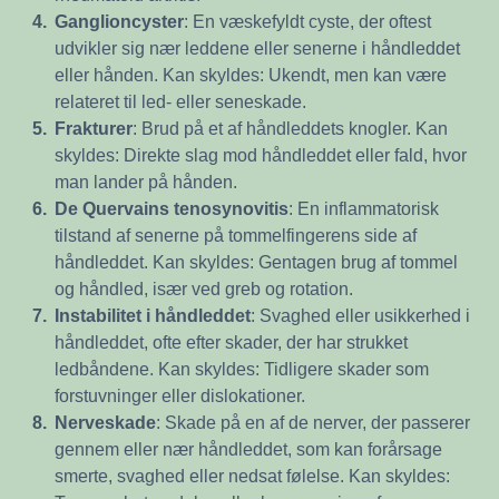
4.
Ganglioncyster
: En væskefyldt cyste, der oftest
udvikler sig nær leddene eller senerne i håndleddet
eller hånden. Kan skyldes: Ukendt, men kan være
relateret til led- eller seneskade.
5.
Frakturer
: Brud på et af håndleddets knogler. Kan
skyldes: Direkte slag mod håndleddet eller fald, hvor
man lander på hånden.
6.
De Quervains tenosynovitis
: En inflammatorisk
tilstand af senerne på tommelfingerens side af
håndleddet. Kan skyldes: Gentagen brug af tommel
og håndled, især ved greb og rotation.
7.
Instabilitet i håndledde
t
: Svaghed eller usikkerhed i
håndleddet, ofte efter skader, der har strukket
ledbåndene. Kan skyldes: Tidligere skader som
forstuvninger eller dislokationer.
8.
Nerveskade
: Skade på en af de nerver, der passerer
gennem eller nær håndleddet, som kan forårsage
smerte, svaghed eller nedsat følelse. Kan skyldes: