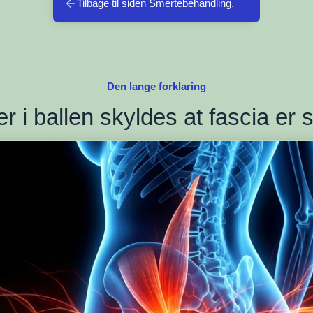
Tilbage til siden Smertebehandling.
Den lange forklaring
r i ballen skyldes at fascia er