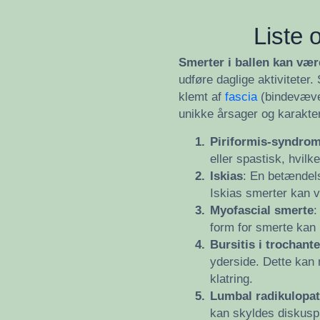
Liste o
Smerter i ballen kan væ
udføre daglige aktiviteter.
klemt af
fascia
(bindevævet
unikke årsager og karakter
1.
Piriformis-syndro
eller spastisk, hvil
2.
Iskias
: En betændels
Iskias smerter kan 
3.
Myofascial smerte
:
form for smerte kan b
4.
Bursitis i trochante
yderside. Dette kan 
klatring.
5.
Lumbal radikulopat
kan skyldes diskusp