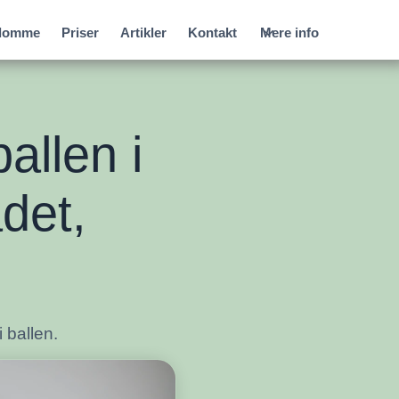
gdomme
Priser
Artikler
Kontakt
Mere info
allen i
det,
 ballen.