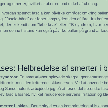
er og smerter, hvilket skaber en ond cirkel af ubehag.
, hvordan spændt fascia kan påvirke området omkring ballen, e
angt ''fascia-bånd'' der løber langs ydersiden af låret fra hoft
det, der er kendt som "løberknæ" eller ITB-syndrom, hvor p
, men denne tilstand kan også påvirke ballen på grund af 
ses: Helbredelse af smerter i b
s-syndrom
: En amatørløber oplevede skarpe, gennemtrængen
piriformis-musklen irriterede iskiasnerven. Ved at anvende 
g Sansemotorik arbejdede jeg på at løsne det spændte fasci
ev fascia løsnet, hvilket reducerede nervens irritation og kl
merter i iskias
: Dette skyldtes en komprimering af iskiasn