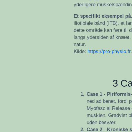
yderligere muskelspænding
Et specifikt eksempel på
iliotibiale bånd (ITB), et l
dette område kan føre til 
langs ydersiden af knæet
natur​​.
Kilde:
https://pro-physio.fr
.
3 Ca
1.
Case 1 - Piriformi
ned ad benet, fordi 
Myofascial Release o
musklen. Gradvist bl
uden besvær.
2.
Case 2 - Kroniske s