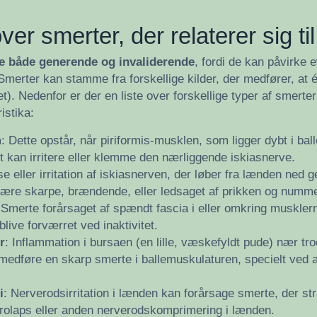
ver smerter, der relaterer sig ti
re både generende og invaliderende
, fordi de kan påvirke e
 Smerter kan stamme fra forskellige kilder, der medfører, at én
). Nedenfor er der en liste over forskellige typer af smerter
istika:
m
: Dette opstår, når piriformis-musklen, som ligger dybt i bal
ket kan irritere eller klemme den nærliggende iskiasnerve.
e eller irritation af iskiasnerven, der løber fra lænden ned
være skarpe, brændende, eller ledsaget af prikken og numm
 Smerte forårsaget af spændt fascia i eller omkring muskler
live forværret ved inaktivitet.
r
: Inflammation i bursaen (en lille, væskefyldt pude) nær tr
medføre en skarp smerte i ballemuskulaturen, specielt ved a
i
: Nerverodsirritation i lænden kan forårsage smerte, der str
rolaps eller anden nerverodskomprimering i lænden.