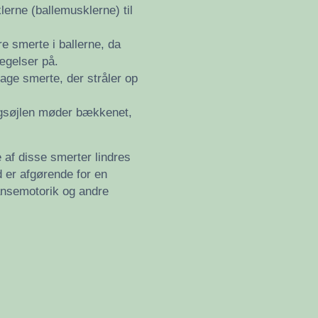
erne (ballemusklerne) til
re smerte i ballerne, da
ægelser på.
age smerte, der stråler op
 rygsøjlen møder bækkenet,
 af disse smerter lindres
d er afgørende for en
ansemotorik og andre