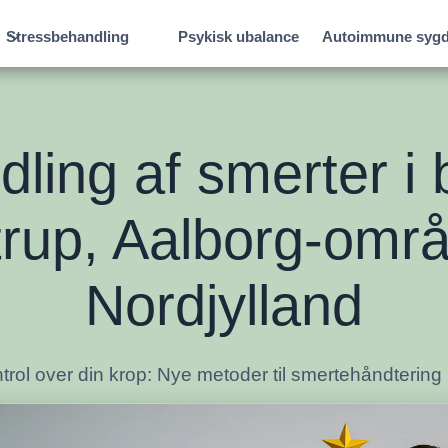
Psykisk ubalance
Autoimmune sy
Stressbehandling
ling af smerter i b
trup, Aalborg-områ
Nordjylland
trol over din krop: Nye metoder til smertehåndtering i