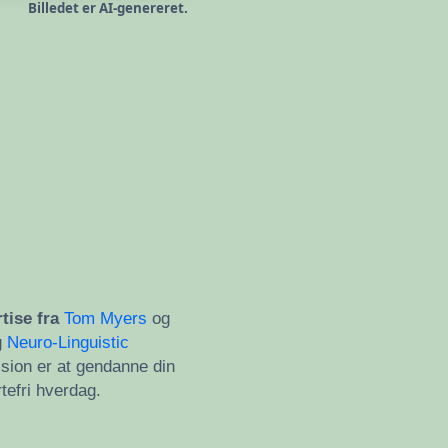
Billedet er AI-genereret.
rtise fra
Tom Myers
og
g
Neuro-Linguistic
ssion er at gendanne din
tefri hverdag.