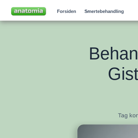
Forsiden
Smertebehandling
Behand
Gis
Tag kon