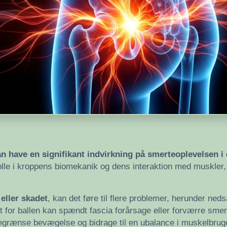
an have en signifikant indvirkning på smerteoplevelsen i
lle i kroppens biomekanik og dens interaktion med muskler,
eller skadet
, kan det føre til flere problemer, herunder neds
ikt for ballen kan spændt fascia forårsage eller forværre sm
egrænse bevægelse og bidrage til en ubalance i muskelbrugen