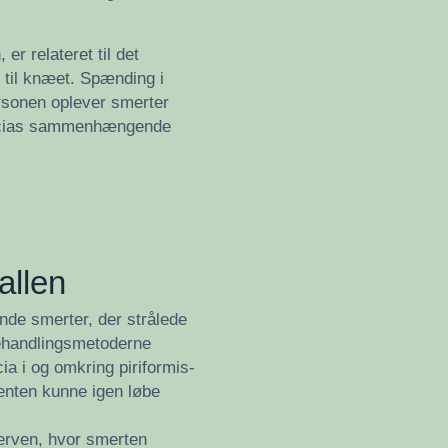
r relateret til det
en til knæet. Spænding i
ersonen oplever smerter
fascias sammenhængende
allen
de smerter, der strålede
behandlingsmetoderne
a i og omkring piriformis-
ienten kunne igen løbe
erven, hvor smerten