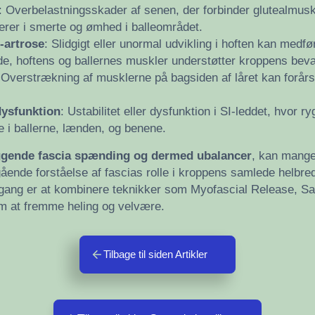
: Overbelastningsskader af senen, der forbinder glutealmuskl
lterer i smerte og ømhed i balleområdet.
 -artrose
: Slidgigt eller unormal udvikling i hoften kan medfø
de, hoftens og ballernes muskler understøtter kroppens bev
 Overstrækning af musklerne på bagsiden af låret kan forårs
 dysfunktion
: Ustabilitet eller dysfunktion i SI-leddet, hvor
 i ballerne, lænden, og benene.
iggende fascia spænding og dermed ubalancer
, kan mange
ående forståelse af fascias rolle i kroppens samlede helbre
tilgang er at kombinere teknikker som Myofascial Release, S
em at fremme heling og velvære.
Tilbage til siden Artikler