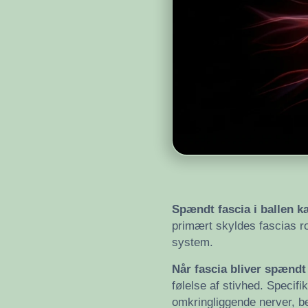
Spændt fascia i ballen k
primært skyldes fascias ro
system.
Når fascia bliver spændt 
følelse af stivhed. Specif
omkringliggende nerver, b